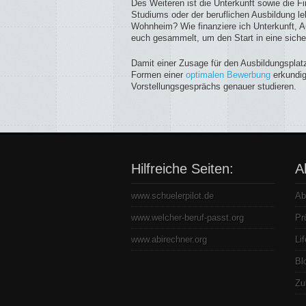
Des Weiteren ist die Unterkunft sowie die F
Studiums oder der beruflichen Ausbildung l
Wohnheim? Wie finanziere ich Unterkunft, A
euch gesammelt, um den Start in eine sicher
Damit einer Zusage für den Ausbildungsplatz
Formen einer
optimalen Bewerbung
erkundig
Vorstellungsgesprächs genauer studieren.
Hilfreiche Seiten:
A
www.schuelerpilot.de
Ab
www.welcher-beruf-passt.org
Pr
www.abirechner.org
Li
Bl
Zu