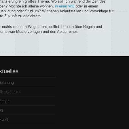
inanzierung ein großes Thema. Wo soll ich während der Zeit des
eben? Möchte ich alleine wohnen,
in einer WG
oder in einem
usbildung oder Studium? Wir haben Anlaufstellen und Vorschläge für
e Zukunft zu erleichtern.
 nichts mehr im Wege steht, solltet ihr euch über Regeln und
en sowie Mustervorlagen und den Ablauf eines
ktuelles
iplanung
üfungsstress
festyle
og
kunft